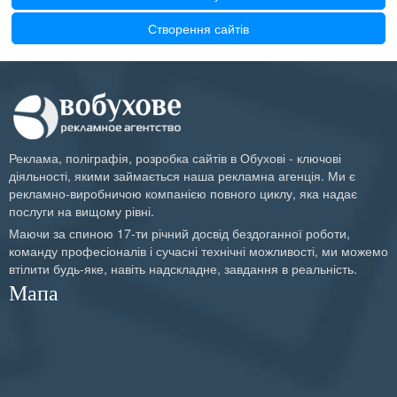
Створення сайтів
Тарілки
Банери
Акції
Створення сайтів
Чашки
Пакети
Кепки
Папки
Футболки
Блокноти
Реклама, поліграфія, розробка сайтів в Обухові - ключові
Меню
діяльності, якими займається наша рекламна агенція. Ми є
рекламно-виробничою компанією повного циклу, яка надає
Кубарики
послуги на вищому рівні.
Конверти
Маючи за спиною 17-ти річний досвід бездоганної роботи,
команду професіоналів і сучасні технічні можливості, ми можемо
Наклейки
втілити будь-яке, навіть надскладне, завдання в реальність.
Мапа
Каталоги
Плакати
Листівки