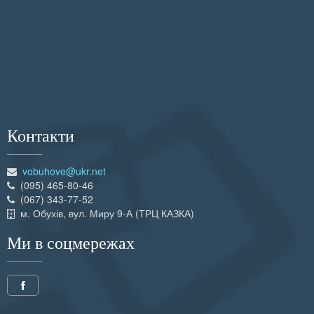
Флаери
Візитівки
Буклети
Сети
Хенгери
Контакти
Широкоформатка
vobuhove@ukr.net
Прайси
(095) 465-80-46
(067) 343-77-52
Візитівки
м. Обухів, вул. Миру 9-А (ТРЦ КАЗКА)
Флаери
Ми в соцмережах
Календарі
Листівки
Меню та Сети