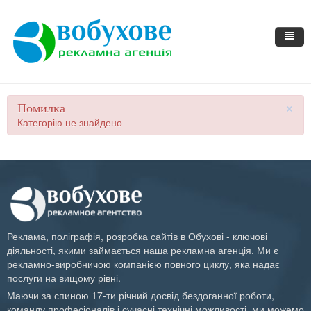
ВОБУХОВЕ - Рекламна
×
Помилка
Категорію не знайдено
Агенція
Реклама
Сувенірка
Зовнішня реклама
Поліграфія
Реклама в ЗМІ
Ручки
Реклама, поліграфія, розробка сайтів в Обухові - ключові
Клієнту
Інтернет реклама
Килимки для миші
Пластикові картки
діяльності, якими займається наша рекламна агенція. Ми є
рекламно-виробничою компанією повного циклу, яка надає
Контакти
BTL -послуги
Сумки
Трафарети
Калькулятор
послуги на вищому рівні.
Маючи за спиною 17-ти річний досвід бездоганної роботи,
PR -послуги
Прапорці
Календарі
Портфоліо
команду професіоналів і сучасні технічні можливості, ми можемо