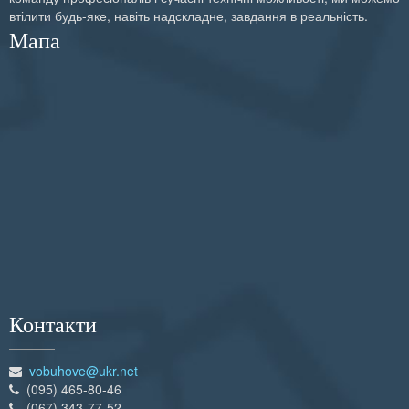
втілити будь-яке, навіть надскладне, завдання в реальність.
Створення сайтів
Тарілки
Банери
Акції
Мапа
Чашки
Пакети
Кепки
Папки
Футболки
Блокноти
Меню
Кубарики
Конверти
Наклейки
Каталоги
Контакти
Плакати
vobuhove@ukr.net
Листівки
(095) 465-80-46
(067) 343-77-52