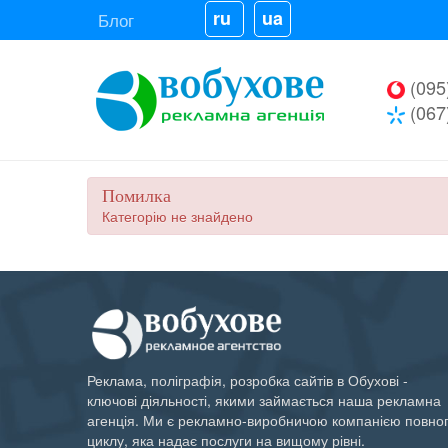
ru
ua
Блог
(095
(067
Помилка
Категорію не знайдено
Реклама, поліграфія, розробка сайтів в Обухові -
ключові діяльності, якими займається наша рекламна
агенція. Ми є рекламно-виробничою компанією повно
циклу, яка надає послуги на вищому рівні.