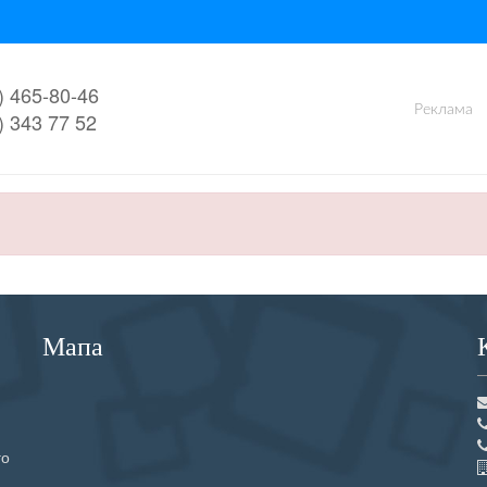
) 465-80-46
Реклама
) 343 77 52
Мапа
го