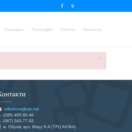
Сувенірка
Поліграфія
Клієнту
Контакти
×
Контакти
vobuhove@ukr.net
(095) 465-80-46
(067) 343-77-52
м. Обухів, вул. Миру 9-А (ТРЦ КАЗКА)