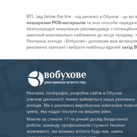
BTL (від below-the-line - під рискою) в Обухові - це в
поширення POS-матеріалів
та інші способи передачі
безпосередня комунікація рекламодавця з потенційни
кампаній максимально наближене до місця продажу, т
Рекламна агенція «Вобухове» допоможе вам вплинути 
рекламної кампанії і вибрати найбільш вдалий
захід 
Реклама, поліграфія, розробка сайтів в Обухові -
ключові діяльності, якими займається наша рекламна
агенція. Ми є рекламно-виробничою компанією повно
циклу, яка надає послуги на вищому рівні.
Маючи за спиною 17-ти річний досвід бездоганної
роботи, команду професіоналів і сучасні технічні
можливості, ми можемо втілити будь-яке, навіть
надскладне, завдання в реальність.