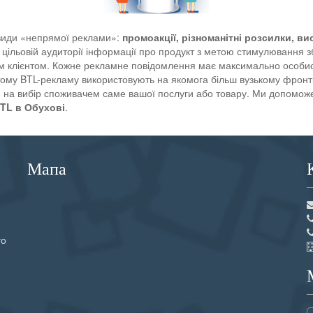
сі види «непрямої реклами»:
промоакції, різноманітні розсилки, ви
 цільовій аудиторії інформації про продукт з метою стимулювання 
м клієнтом. Кожне рекламне повідомлення має максимально особис
ому BTL-рекламу використовують на якомога більш вузькому фронті
на вибір споживачем саме вашої послуги або товару. Ми допоможем
BTL в Обухові
.
Мапа
го