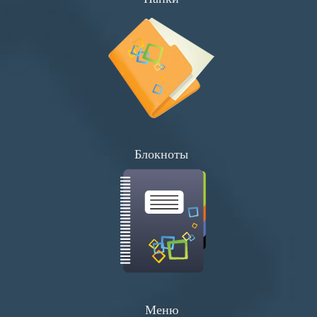
Плакаты
Хенгеры
Конверты
Буклеты
Блокноты
Меню