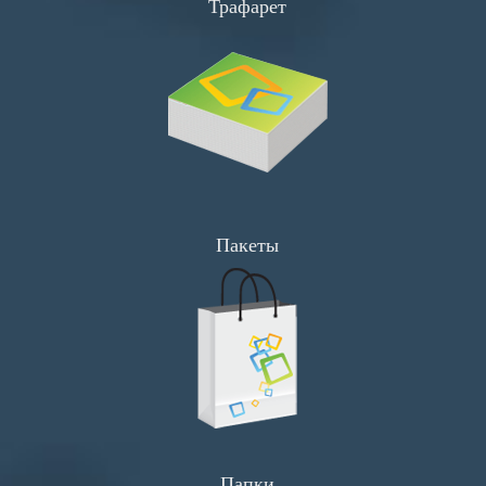
Трафарет
Флаеры
Визитки
Буклеты
Сеты
Хенгеры
Широкоформатка
Пакеты
Прайсы
Визитки
Флаеры
Календари
Листовки
Папки
Меню и Сеты