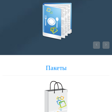


Пакеты