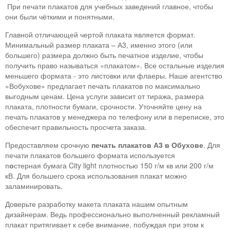
При печати плакатов для учебных заведений главное, чтобы
они были чёткими и понятными.
Главной отличающей чертой плаката является формат.
Минимальный размер плаката – А3, именно этого (или
большего) размера должно быть печатное изделие, чтобы
получить право называться «плакатом». Все остальные изделия
меньшего формата - это листовки или флаеры. Наше агентство
«Вобухове» предлагает печать плакатов по максимально
выгодным ценам. Цена услуги зависит от тиража, размера
плаката, плотности бумаги, срочности. Уточняйте цену на
печать плакатов у менеджера по телефону или в переписке, это
обеспечит правильность просчета заказа.
Предоставляем срочную
печать плакатов А3 в Обухове
. Для
печати плакатов большего формата используется
п
о
стерная бумага City light плотностью 150 г/м кв или 200 г/м
кВ. Для большего срока использования плакат можно
заламинировать.
Доверьте разработку макета плаката нашим опытным
дизайнерам. Ведь профессионально выполненный рекламный
плакат притягивает к себе внимание, побуждая при этом к