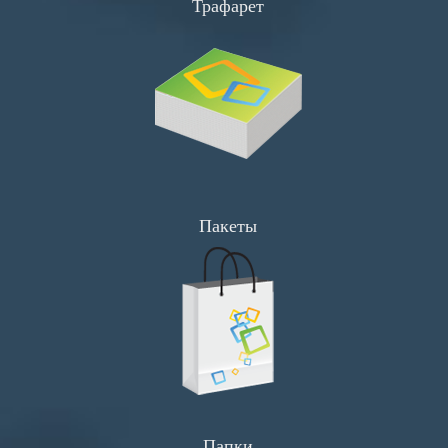
Трафарет
Флаеры
Визитки
Буклеты
Сеты
Хенгеры
Широкоформатка
Пакеты
Прайсы
Визитки
Флаеры
Календари
Листовки
Папки
Меню и Сеты