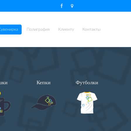
Сувенирка
Полиграфия
Клиенту
Контакты
шки
Кепки
Футболки