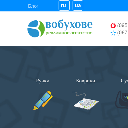
ru
ua
Блог
(095
(067
Ручки
Коврики
Су