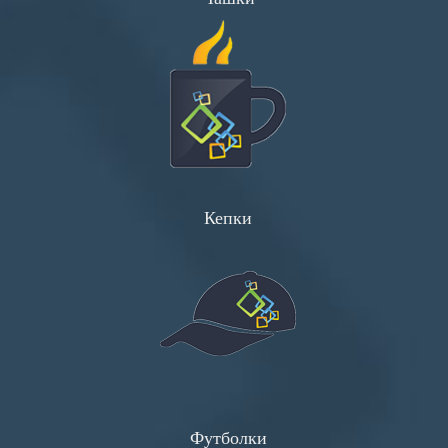
Плакаты
Хенгеры
Конверты
Буклеты
Кепки
Футболки