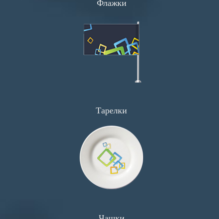
Флажки
Флаеры
Визитки
Буклеты
Сеты
Хенгеры
Широкоформатка
Тарелки
Прайсы
Визитки
Флаеры
Календари
Листовки
Чашки
Меню и Сеты