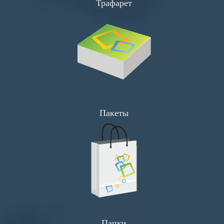
Трафарет
Флаеры
Визитки
Буклеты
Сеты
Хенгеры
Широкоформатка
Пакеты
Прайсы
Визитки
Флаеры
Календари
Листовки
Папки
Меню и Сеты